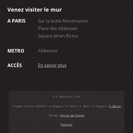
Venez visiter le mur
A PARIS
Sur la butte Montmartre
Place des Abbesses
Square Jehan Rictus
Abbesses
METRO
En savoir plus
ACCÈS
© F. Baron & C. Kito
Images: Corbis / ADAGP / A. Nogues / A. Serra / L. Reiz / A. Nogues /
F. Baron
Design:
Vitrine de France
Français