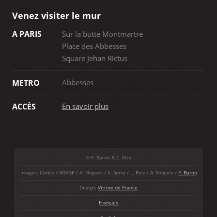
Venez visiter le mur
A PARIS
Sur la butte Montmartre
Place des Abbesses
Square Jehan Rictus
Abbesses
METRO
En savoir plus
ACCÈS
© F. Baron & C. Kito
Images: Corbis / ADAGP / A. Nogues / A. Serra / L. Reiz / A. Nogues /
F. Baron
Design:
Vitrine de France
Français