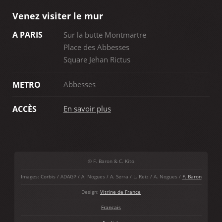
Venez visiter le mur
A PARIS
Sur la butte Montmartre
Place des Abbesses
Square Jehan Rictus
Abbesses
METRO
En savoir plus
ACCÈS
© F. Baron & C. Kito
Images: Corbis / ADAGP / A. Nogues / A. Serra / L. Reiz / A. Nogues /
F. Baron
Design:
Vitrine de France
Français