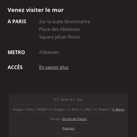
Venez visiter le mur
A PARIS
Sur la butte Montmartre
Place des Abbesses
Square Jehan Rictus
Abbesses
METRO
En savoir plus
ACCÈS
© F. Baron & C. Kito
Images: Corbis / ADAGP / A. Nogues / A. Serra / L. Reiz / A. Nogues /
F. Baron
Design:
Vitrine de France
Français