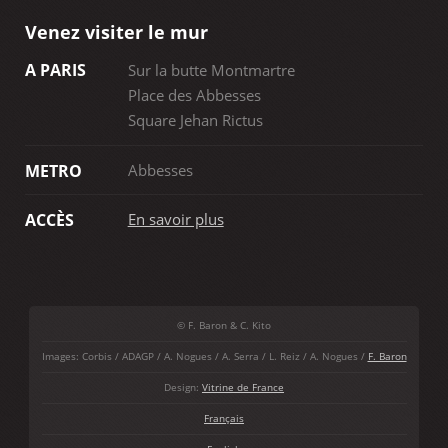
Venez visiter le mur
A PARIS
Sur la butte Montmartre
Place des Abbesses
Square Jehan Rictus
Abbesses
METRO
En savoir plus
ACCÈS
© F. Baron & C. Kito
Images: Corbis / ADAGP / A. Nogues / A. Serra / L. Reiz / A. Nogues /
F. Baron
Design:
Vitrine de France
Français