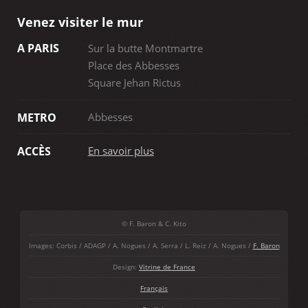
Venez visiter le mur
A PARIS
Sur la butte Montmartre
Place des Abbesses
Square Jehan Rictus
Abbesses
METRO
En savoir plus
ACCÈS
© F. Baron & C. Kito
Images: Corbis / ADAGP / A. Nogues / A. Serra / L. Reiz / A. Nogues /
F. Baron
Design:
Vitrine de France
Français